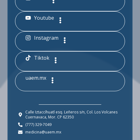
Youtube
Instagram
Tiktok
uaem.mx
Calle Iztaccíhuatl esq. Leñeros s/n, Col. Los Volcanes
Cuernavaca, Mor. CP 62350
(777) 329-7049
medicina@uaem.mx