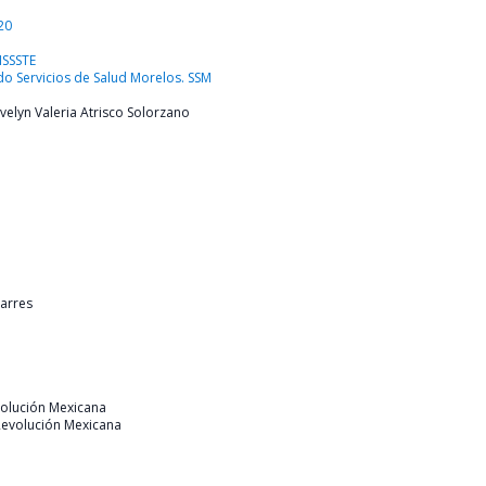
20
ISSSTE
o Servicios de Salud Morelos. SSM
 Evelyn Valeria Atrisco Solorzano
Parres
volución Mexicana
 Revolución Mexicana