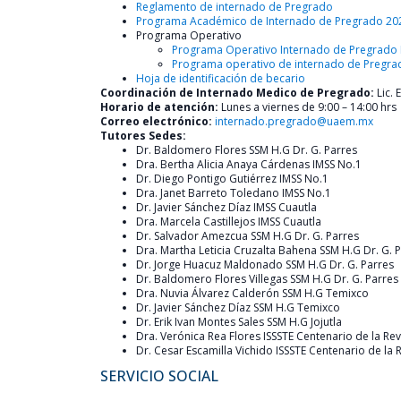
Reglamento de internado de Pregrado
Programa Académico de Internado de Pregrado 20
Programa Operativo
Programa Operativo Internado de Pregrado 
Programa operativo de internado de Pregrad
Hoja de identificación de becario
Coordinación de Internado Medico de Pregrado:
Lic.
Horario de atención:
Lunes a viernes de 9:00 – 14:00 hrs
Correo electrónico:
internado.pregrado@uaem.mx
Tutores Sedes:
Dr. Baldomero Flores SSM H.G Dr. G. Parres
Dra. Bertha Alicia Anaya Cárdenas IMSS No.1
Dr. Diego Pontigo Gutiérrez IMSS No.1
Dra. Janet Barreto Toledano IMSS No.1
Dr. Javier Sánchez Díaz IMSS Cuautla
Dra. Marcela Castillejos IMSS Cuautla
Dr. Salvador Amezcua SSM H.G Dr. G. Parres
Dra. Martha Leticia Cruzalta Bahena SSM H.G Dr. G. 
Dr. Jorge Huacuz Maldonado SSM H.G Dr. G. Parres
Dr. Baldomero Flores Villegas SSM H.G Dr. G. Parres
Dra. Nuvia Álvarez Calderón SSM H.G Temixco
Dr. Javier Sánchez Díaz SSM H.G Temixco
Dr. Erik Ivan Montes Sales SSM H.G Jojutla
Dra. Verónica Rea Flores ISSSTE Centenario de la Re
Dr. Cesar Escamilla Vichido ISSSTE Centenario de la
SERVICIO SOCIAL