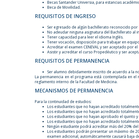
Becas Santander Universia, para estancias académic
Beca de Movilidad.
REQUISITOS DE INGRESO
Ser egresado de algún bachillerato reconocido por l
No adeudar ninguna asignatura del Bachillerato al in
Tener capacidad para leer el idioma Inglés.
Tener vocación, disposición para trabajar en equipo 
Acreditar el examen CENEVAL y ser aceptado por e
Asistir y acreditar el curso Propedéutico y ser acep
REQUISITOS DE PERMANENCIA
Ser alumno debidamente inscrito de acuerdo a la n
La permanencia en el programa está contemplada en el re
reglamento interno de la Facultad de Medicina.
MECANISMOS DE PERMANENCIA
Para la continuidad de estudios:
Los estudiantes que no hayan acreditado totalmente
Los estudiantes que no hayan acreditado totalmente 
Los estudiantes que no hayan aprobado el quinto y 
Los estudiantes que no hayan acreditado totalmente
Ningún estudiante podrá acreditar más del 20% del t
Los estudiantes podrán presentar un máximo de 20 
examen adicional, automáticamente causará baja def