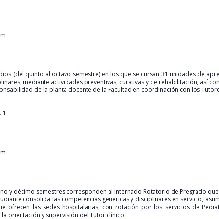
pm
ios (del quinto al octavo semestre) en los que se cursan 31 unidades de apren
linares, mediante actividades preventivas, curativas y de rehabilitación, así co
esponsabilidad de la planta docente de la Facultad en coordinación con los Tutore
. 1
pm
noveno y décimo semestres corresponden al Internado Rotatorio de Pregrado que
estudiante consolida las competencias genéricas y disciplinares en servicio, a
e ofrecen las sedes hospitalarias, con rotación por los servicios de Pediatr
a orientación y supervisión del Tutor clínico.