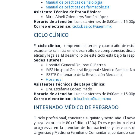
Manual de prácticas de fisiología
Manual de prácticas de farmacología
Asistente Técnico de Etapa Básica:
Mtra. Alheli Odemarys Román López
Horario de atención:
Lunes a viernes de 8:00am a 15:00
Correo electrónico:
ciclo.basico@uaem.mx
CICLO CLÍNICO
El
ciclo clínico
, comprende el tercer y cuarto año de estud
estudiante se inicia en el desarrollo de competencias discip
éticas y legales. El desarrollo de este ciclo está bajo la r
Sedes Tutores:
Hospital General Dr. José G. Parres
IMSS Hospital General Regional / Médico Familiar No
ISSSTE Centenario de la Revolución Mexicana
Horarios
Asistentes Técnicos de Etapa Clínica:
Dra. Estefania Lopez Prado
Horario de atención:
Lunes a viernes de 8:00am a 15:00
Correo electrónico:
ciclo.clinico@uaem.mx
INTERNADO MÉDICO DE PREGRADO
El ciclo profesional, concierne al quinto y sexto año. El 
y cuyo valor es de 80 créditos (13%). En este periodo el 
progresiva en la atención de los pacientes y servicios qu
Urgencias y Medicina Familiar o Comunitaria, contando con l