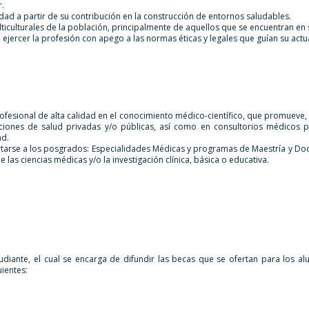
r.
ad a partir de su contribución en la construcción de entornos saludables.
iculturales de la población, principalmente de aquellos que se encuentran en s
 ejercer la profesión con apego a las normas éticas y legales que guían su actu
ofesional de alta calidad en el conocimiento médico-científico, que promueve, 
ciones de salud privadas y/o públicas, así como en consultorios médicos p
ad.
tarse a los posgrados: Especialidades Médicas y programas de Maestría y Do
las ciencias médicas y/o la investigación clínica, básica o educativa.
udiante, el cual se encarga de difundir las becas que se ofertan para los
uientes: