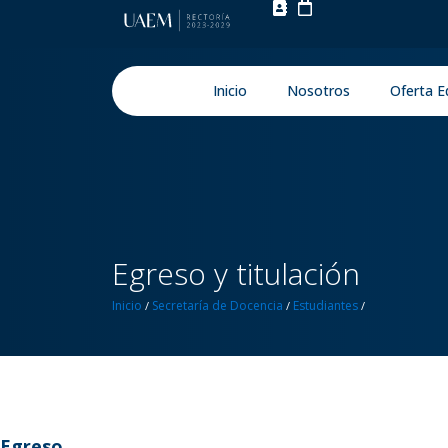
Inicio
Nosotros
Oferta E
Egreso y titulación
Inicio
Secretaría de Docencia
Estudiantes
/
/
/
Egreso