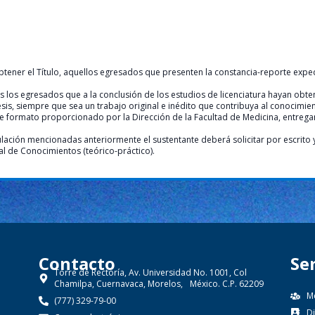
btener el Título, aquellos egresados que presenten la constancia-reporte expe
s los egresados que a la conclusión de los estudios de licenciatura hayan obte
esis, siempre que sea un trabajo original e inédito que contribuya al conocimie
ante formato proporcionado por la Dirección de la Facultad de Medicina, entreg
ulación mencionadas anteriormente el sustentante deberá solicitar por escrito 
l de Conocimientos (teórico-práctico).
Contacto​
Se
Torre de Rectoría, Av. Universidad No. 1001, Col
Chamilpa, Cuernavaca, Morelos, México. C.P. 62209
M
(777) 329-79-00
D